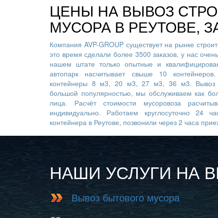
ЦЕНЫ НА ВЫВОЗ СТР
МУСОРА В РЕУТОВЕ, З
Компания AVP-GROUP существует на рынке строите
это время сделали более 3500 заказов, у нас очен
нашем штате только опытные и квалифицирован
автопарк насчитывает свыше 10 контейнеров
контейнеры 8 м3, 20 м3, 27 м3, 36 м3. Вывоз 
большой популярностью, мы обслуживаем как бо
лица. Расчёт стоимости мусоровоза расчиты
индивидуально. Работаем круглосуточно 24 ча
контейнера в Реутове, позвонили через 2 часа прие
НАШИ УСЛУГИ НА 
Вывоз бытового мусора