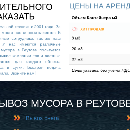
ОИТЕЛЬНОГО
ЦЕНЫ НА АРЕНД
АКАЗАТЬ
Объем Контейнера м3
льной техники с 2001 года. За
ь много постоянных клиентов. В
8 м3
ные сотрудники, так же наш
. У нас имеются различные
20 м3
мусора в Реутове пользуется
льшие компании так и частные
27 м3
вается для каждого объекта
са в сутки. Быстрая подача
Цены указаны без учета НДС
хали. Звоните нам!
ВЫВОЗ МУСОРА В РЕУТОВ
Вывоз снега