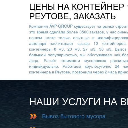
ЦЕНЫ НА КОНТЕЙНЕР 1
РЕУТОВЕ, ЗАКАЗАТЬ
Компания AVP-GROUP существует на рынке строите
это время сделали более 3500 заказов, у нас очен
нашем штате только опытные и квалифицирован
автопарк насчитывает свыше 10 контейнеров
контейнеры 8 м3, 20 м3, 27 м3, 36 м3. Вывоз 
большой популярностью, мы обслуживаем как бо
лица. Расчёт стоимости мусоровоза расчиты
индивидуально. Работаем круглосуточно 24 ча
контейнера в Реутове, позвонили через 2 часа прие
НАШИ УСЛУГИ НА 
Вывоз бытового мусора