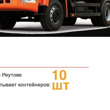
10
в Реутове
шт
тывает контейнеров: