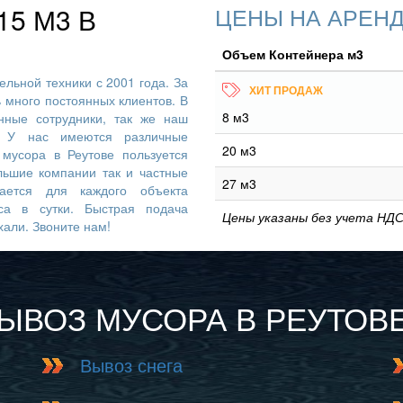
5 М3 В
ЦЕНЫ НА АРЕНД
Объем Контейнера м3
льной техники с 2001 года. За
ь много постоянных клиентов. В
8 м3
ные сотрудники, так же наш
. У нас имеются различные
20 м3
мусора в Реутове пользуется
льшие компании так и частные
27 м3
вается для каждого объекта
са в сутки. Быстрая подача
Цены указаны без учета НДС
хали. Звоните нам!
ВЫВОЗ МУСОРА В РЕУТОВ
Вывоз снега